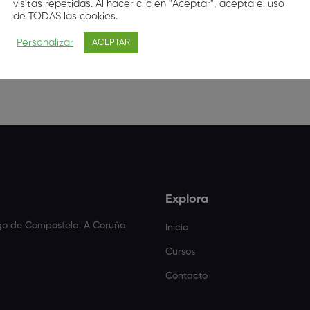
visitas repetidas. Al hacer clic en "Aceptar", acepta el uso
Este usuario aún no ha creado entradas.
de TODAS las cookies.
Personalizar
ACEPTAR
Explora
ago de Compostela. A Coruña
Inicio
Cursos
Contacto