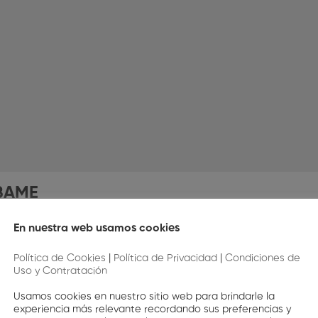
BAME
En nuestra web usamos cookies
Política de Cookies
|
Política de Privacidad
|
Condiciones de
Comentarios
Uso y Contratación
Usamos cookies en nuestro sitio web para brindarle la
experiencia más relevante recordando sus preferencias y